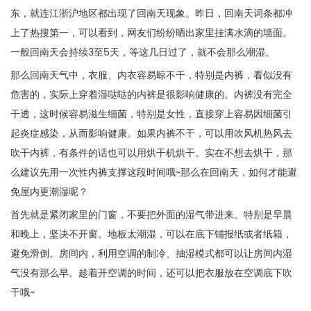
东，就连江浙沪地区都出现了回南天现象。昨日，回南天词条都冲
上了热搜第一，可以看到，网友们纷纷晒出家里挂满水滴的墙面。
一般回南天会持续3至5天，等这几日过了，就不会那么潮湿。
那么回南天气中，衣服、内衣容易晾不干，特别是内裤，看似没有
危害的，实际上穿着湿哒哒的内裤是很影响健康的。内裤没有完全
干透，这时候容易滋生细菌，特别是女性，直接穿上容易因细菌引
起炎症感染，从而影响健康。如果内裤不干，可以用吹风机热风去
吹干内裤，有条件的话也可以用烘干机烘干。实在不想去烘干，那
么建议先用一次性内裤支撑这段时间哦~那么在回南天，如何才能避
免屋内更潮湿呢？
首先就是紧闭家里的门窗，不要把外面的湿气带进来。特别是早晨
和晚上，坚决不开窗。地板太潮湿，可以在底下铺报纸或者纸箱，
避免滑倒。房间内，利用空调的制冷、抽湿模式都可以让房间内湿
气没有那么早。趁着开空调的时间，还可以把衣服放在空调底下吹
干哦~