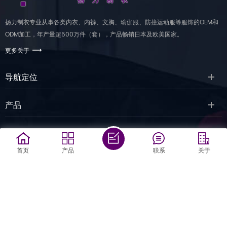
扬力制衣专业从事各类内衣、内裤、文胸、瑜伽服、防撞运动服等服饰的OEM和
ODM加工，年产量超500万件（套），产品畅销日本及欧美国家。
更多关于
导航定位
产品
网站二维码
首页
产品
联系
关于
联系方式
版权所有 © 厦门市扬力制衣有限公司
丨
闽ICP备09000416号
丨 技术支持:
厦门
网站建设