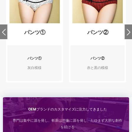
パンツ①
パンツ②
パンツ①
パンツ②
灰白模様
赤と黒の模様
OEMブランドのカスタマイズに注力してきました
専門は集中に源を発し、斬新は想像に源を発し、たゆまず大胆な創作
を続ける